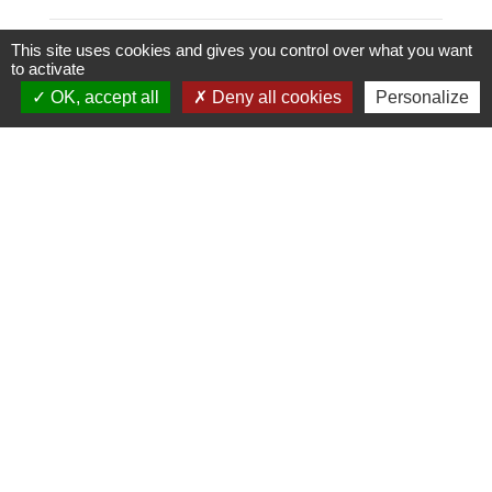
This site uses cookies and gives you control over what you want
to activate
OK, accept all
Deny all cookies
Personalize
Mairie, Horaires & Contact
Mairie Auzebosc
2, Rue Hutcheson
76190 Auzebosc - FRANCE
+33 2 35 95 13 48
Contact par formulaire