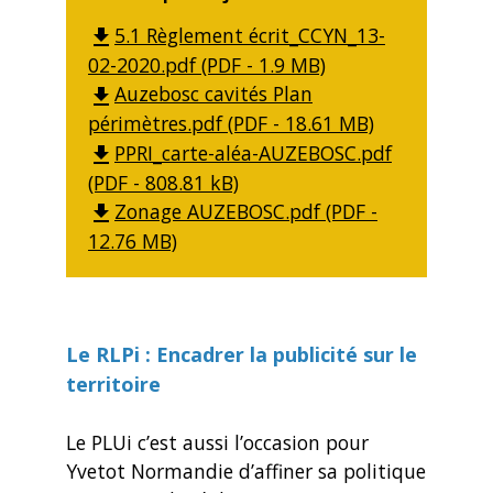
5.1 Règlement écrit_CCYN_13-
file_download
02-2020.pdf (PDF - 1.9 MB)
Auzebosc cavités Plan
file_download
périmètres.pdf (PDF - 18.61 MB)
PPRI_carte-aléa-AUZEBOSC.pdf
file_download
(PDF - 808.81 kB)
Zonage AUZEBOSC.pdf (PDF -
file_download
12.76 MB)
Le RLPi : Encadrer la publicité sur le
territoire
Le PLUi c’est aussi l’occasion pour
Yvetot Normandie d’affiner sa politique